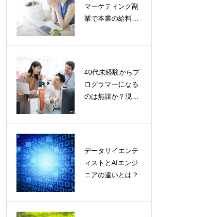
マーケティング副
むべき名著20選｜
業で本業の給料を
時代を超えて役立
超える方法
つ知識
40代未経験からプ
50代プログラマー
ログラマーになる
のリアルな求人市
のは無謀か？現実
場とキャリアの選
的な道筋と成功の
択肢
秘訣
データサイエンテ
技術面接で「分か
ィストとAIエンジ
りません」を上手
ニアの違いとは？
に伝える方法