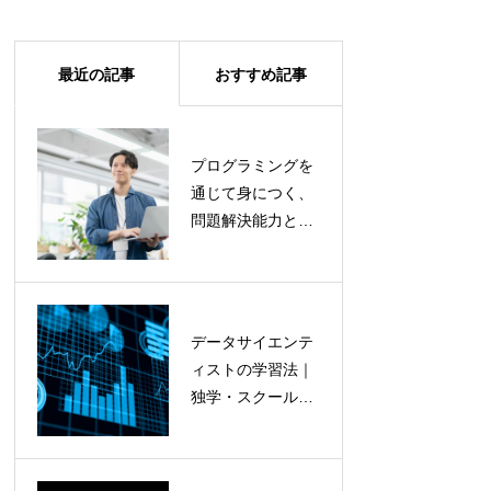
最近の記事
おすすめ記事
プログラミングを
プログラミング
通じて身につく、
を通じて身につ
問題解決能力と論
く、問題解決能
理的思考力｜全ビ
力と論理的思考
ジネスパーソン必
力｜全ビジネス
須の思考OSを鍛え
パーソン必須の
る究極のリスキリ
思考OSを鍛え
データサイエンテ
英語の公式ドキ
ング
る究極のリスキ
ィストの学習法｜
ュメントを恐れ
リング
独学・スクール・
ず読むための完
オンライン講座の
全ガイド｜AI翻
比較
訳ツールと戦略
的読解術でキャ