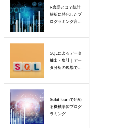
リアを加速させ
R言語とは？統計
公務員から民間
る
解析に特化したプ
のITエンジニア
ログラミング言語
へ｜「安定」を
の特徴と学習法
武器に変える、
未経験からの転
職完全ガイド
SQLによるデータ
営業職からエン
抽出・集計｜デー
ジニアへ｜顧客
タ分析の現場で必
理解を武器にす
須のスキル
るキャリアチェ
ンジ
文系出身プログ
Scikit-learnで始め
ラマーの成功事
る機械学習プログ
例と、強みを活
ラミング
かす方法