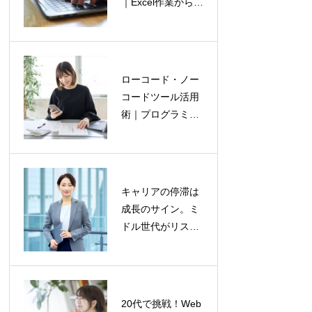
｜Excel作業から解
できる時間で効率
放されるPython術
的に学ぶ
ローコード・ノー
プロジェクトマネ
コードツール活用
ジメントの基礎｜
術｜プログラミン
WBS・ガントチャ
グ不要で業務を効
ート作成で成功確
率化する方法
率を劇的に上げる
方法
キャリアの停滞は
「インポスター症
成長のサイン。ミ
候群」を乗り越え
ドル世代がリスキ
る｜自信のないエ
リングで壁を乗り
ンジニアのための
越える方法
処方箋
20代で挑戦！Web
プログラマーが読