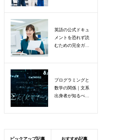
術｜言語と文化の
ム開発を円滑に
壁を乗り越え、世
進めるためのリ
界基準のエンジニ
スキリング戦略
アになる
英語の公式ドキュ
オープンソース
メントを恐れず読
プロジェクトへ
むための完全ガイ
の貢献｜スキル
ド｜AI翻訳ツール
アップと実績作
と戦略的読解術で
りの方法
キャリアを加速さ
せる
プログラミングと
良いコードとは
数学の関係｜文系
何か？可読性・
出身者が知るべ
保守性・拡張性
き、本当に必要な
を考える
知識レベルと学習
法
ピックアップ記事
おすすめ記事