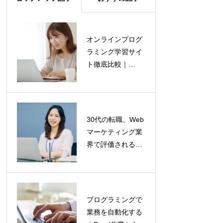
オンラインプログ
Pandasライブラリ
ラミング学習サイ
徹底活用｜データ
ト徹底比較｜
の前処理・加工を
Progate, ドットイ
自由自在に
ンストール,
Udemy
30代の転職、Web
経理・財務職が
マーケティング業
Pythonを学ぶメリ
界で評価されるリ
ット｜データ分析
ーダーシップとは
と業務自動化で市
場価値を高めるリ
スキリング戦略
プログラミングで
朝活プログラミン
業務を自動化する
グのすすめ｜集中