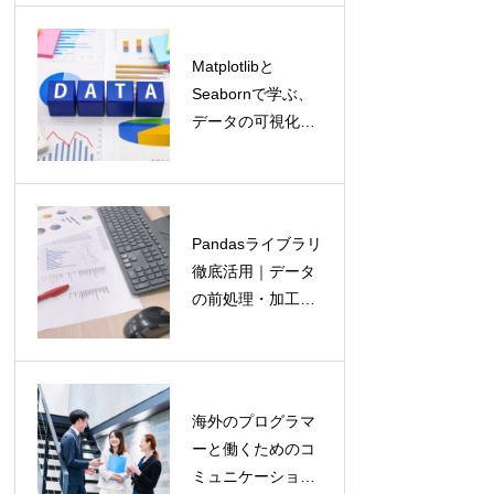
Matplotlibと
子育て中のパ
Seabornで学ぶ、
パ・ママのため
データの可視化
のプログラミン
（データビジュア
グ学習法
ライゼーション）
術
Pandasライブラリ
プログラミング
徹底活用｜データ
学習のモチベー
の前処理・加工を
ションを維持す
自由自在に
る10の方法
海外のプログラマ
プログラマーと
ーと働くためのコ
コミュニケーシ
ミュニケーション
ョン能力｜チー