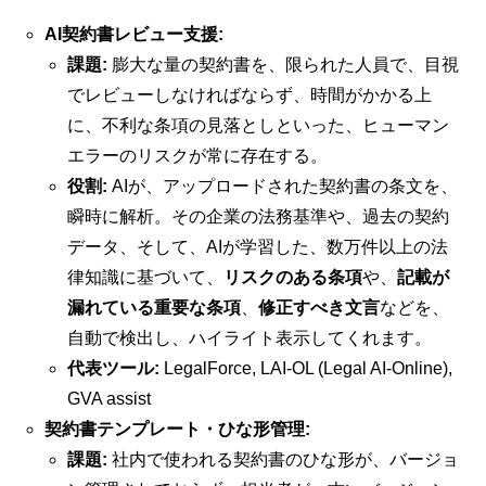
AI契約書レビュー支援:
課題:
膨大な量の契約書を、限られた人員で、目視
でレビューしなければならず、時間がかかる上
に、不利な条項の見落としといった、ヒューマン
エラーのリスクが常に存在する。
役割:
AIが、アップロードされた契約書の条文を、
瞬時に解析。その企業の法務基準や、過去の契約
データ、そして、AIが学習した、数万件以上の法
律知識に基づいて、
リスクのある条項
や、
記載が
漏れている重要な条項
、
修正すべき文言
などを、
自動で検出し、ハイライト表示してくれます。
代表ツール:
LegalForce, LAI-OL (Legal AI-Online),
GVA assist
契約書テンプレート・ひな形管理:
課題:
社内で使われる契約書のひな形が、バージョ