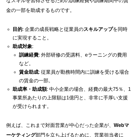
なスキルを習得させるための訓練経費や訓練期間中の賃
金の一部を助成するものです。
目的
: 企業の成長戦略と従業員の
スキルアップ
を同時
に実現すること。
助成対象
:
訓練経費
: 外部研修の受講料、eラーニングの費用
など。
賃金助成
: 従業員が勤務時間内に訓練を受ける場合
の賃金の一部。
助成率・助成額
: 中小企業の場合、経費の最大75％、1
事業所あたりの上限額は1億円と、非常に手厚い支援
が受けられます。
例えば、これまで対面営業が中心だった企業が、
Webマ
ーケティング
部門を立ち上げるために、営業担当者に