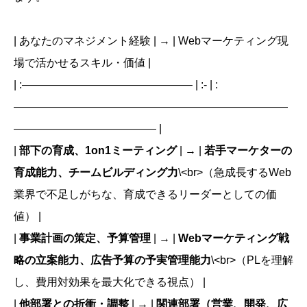
| あなたのマネジメント経験 | → | Webマーケティング現
場で活かせるスキル・価値 |
| :———————————————– | :- | :
—————————————————————————
————————————— |
|
部下の育成、1on1ミーティング
| → |
若手マーケターの
育成能力、チームビルディング力
\<br>（急成長するWeb
業界で不足しがちな、育成できるリーダーとしての価
値） |
|
事業計画の策定、予算管理
| → |
Webマーケティング戦
略の立案能力、広告予算の予実管理能力
\<br>（PLを理解
し、費用対効果を最大化できる視点） |
|
他部署との折衝・調整
| → |
関連部署（営業、開発、広