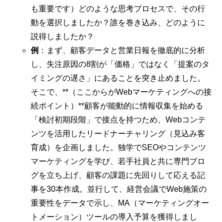
も重要です）どのような思考プロセスで、その行
動を選択しましたか？誰を巻き込み、どのように
説得しましたか？
例
：まず、顧客データと営業日報を徹底的に分析
し、失注原因の8割が「価格」ではなく「提案のタ
イミングの遅さ」にあることを突き止めました。
そこで、**（ここからがWebマーケティングへの接
続ポイント）**顧客が能動的に情報収集を始める
「検討初期段階」で接点を持つため、Webコンテ
ンツを活用したリードナーチャリング（見込み客
育成）を企画しました。独学でSEOやコンテンツ
マーケティングを学び、若手社員と共に専門ブロ
グを立ち上げ、顧客の課題に先回りして応える記
事を30本作成。並行して、経営会議でWeb施策の
重要性をデータで示し、MA（マーケティングオー
トメーション）ツールの導入予算を獲得しまし