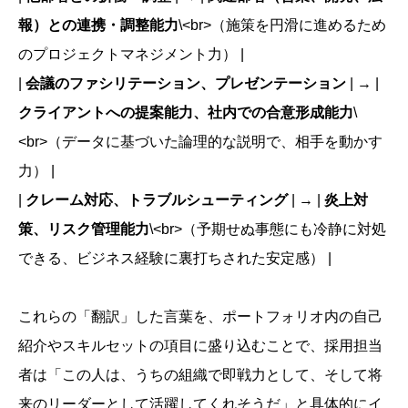
報）との連携・調整能力
\<br>（施策を円滑に進めるため
のプロジェクトマネジメント力） |
|
会議のファシリテーション、プレゼンテーション
| → |
クライアントへの提案能力、社内での合意形成能力
\
<br>（データに基づいた論理的な説明で、相手を動かす
力） |
|
クレーム対応、トラブルシューティング
| → |
炎上対
策、リスク管理能力
\<br>（予期せぬ事態にも冷静に対処
できる、ビジネス経験に裏打ちされた安定感） |
これらの「翻訳」した言葉を、ポートフォリオ内の自己
紹介やスキルセットの項目に盛り込むことで、採用担当
者は「この人は、うちの組織で即戦力として、そして将
来のリーダーとして活躍してくれそうだ」と具体的にイ