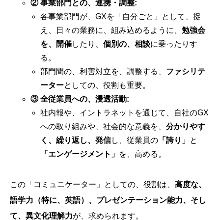
② 事業部門との、連携・調整:
各事業部門が、GXを「自分ごと」として、捉
え、日々の業務に、組み込めるように、
勉強会
を、開催
したり、
個別の、相談
に乗ったりす
る。
部門間の、利害対立を、調整する、
ファシリテ
ーター
としての、役割も重要。
③ 全従業員への、浸透活動:
社内報や、イントラネットを通じて、自社のGX
への取り組みや、社会的な意義を、
分かりやす
く、繰り返し、発信
し、従業員の
「誇り」
と
「エンゲージメント」
を、高める。
この「コミュニケーター」としての、役割は、
高度な、
語学力（特に、英語）、プレゼンテーション能力、そし
て、異文化理解力
が、求められます。