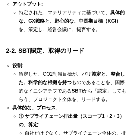
アウトプット:
特定された、マテリアリティに基づいて、
具体的
な、GX戦略
と、
野心的な、中長期目標（KGI）
を、策定し、経営会議に、提言する。
2-2. SBT認定、取得のリード
役割:
策定した、CO2削減目標が、
パリ協定と、整合し
た、科学的な根拠を持つ
ものであることを、国際
的なイニシアチブである
SBTi
から「認定」しても
らう、プロジェクト全体を、リードする。
具体的な、プロセス:
① サプライチェーン排出量（スコープ1・2・3）
の、算定:
自社だけでなく、サプライチェーン全体の、排