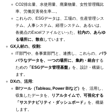
CO2排出量、水使用量、廃棄物量、女性管理職比
率、労働災害発生率…。
これらの、ESGデータは、工場の、生産管理シス
テム、人事システム、経理システム、あるいは、
各拠点のExcelファイルといった、
社内の、あらゆ
る場所に、散在
しています。
GX人材の、役割:
IT部門や、各事業部門と、連携し、これらの、
バラ
バラなデータを、一つの場所に、集約・統合
する
ための
「ESGデータ管理基盤」
を、設計・構築し
ます。
DXの、活用:
BIツール（Tableau, Power BIなど）
を、活用し、
収集したデータを、
リアルタイムで、可視化する
「サステナビリティ・ダッシュボード」
を、構築
します。